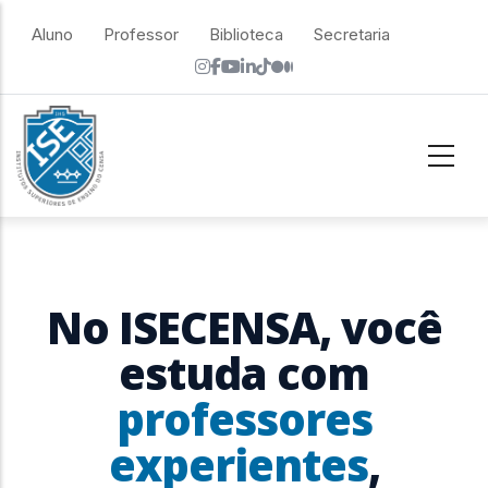
Skip to main content
top menu
Aluno
Professor
Biblioteca
Secretaria
No ISECENSA, você
estuda com
professores
experientes
,