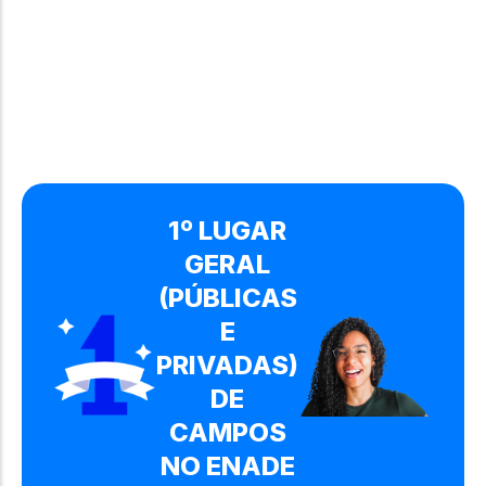
1º LUGAR
GERAL
(PÚBLICAS
E
PRIVADAS)
DE
CAMPOS
NO ENADE