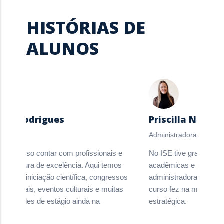
HISTÓRIAS DE
ALUNOS
la Rodrigues
Priscilla Nascim
a
Administradora
SE posso contar com profissionais e
No ISE tive grandes exp
estrutura de excelência. Aqui temos
acadêmicas e práticas.
tivo à iniciação científica, congressos
administradora, percebo 
nacionais, eventos culturais e muitas
curso fez na minha perf
tunidades de estágio ainda na
estratégica.
uação.