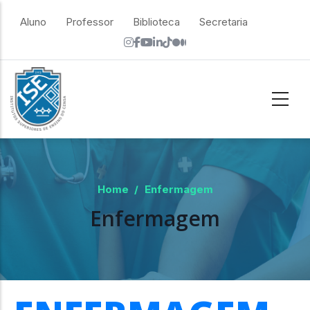
Skip to main content
top menu
Aluno
Professor
Biblioteca
Secretaria
Home
/
Enfermagem
Enfermagem