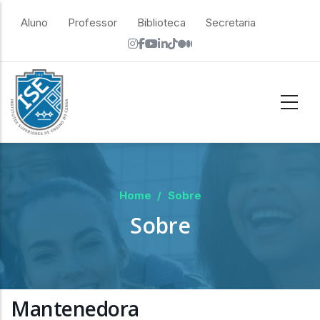
Skip to main content
top menu
Aluno
Professor
Biblioteca
Secretaria
Home
/
Sobre
Sobre
Mantenedora