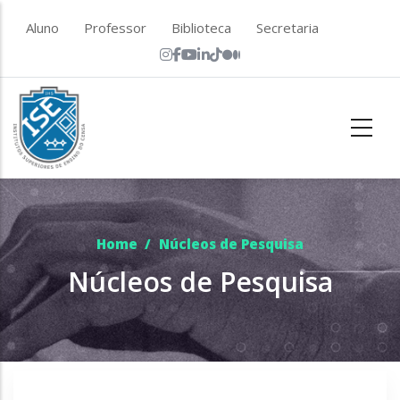
Skip to main content
top menu
Aluno
Professor
Biblioteca
Secretaria
Home
/
Núcleos de Pesquisa
Núcleos de Pesquisa