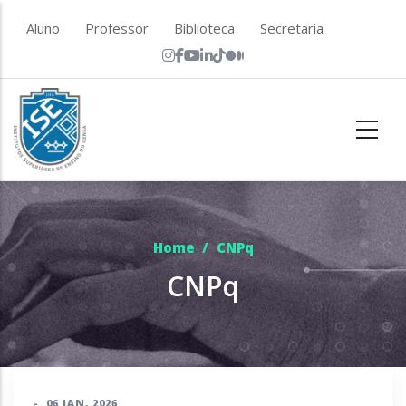
Skip to main content
top menu
Aluno
Professor
Biblioteca
Secretaria
Home
/
CNPq
CNPq
-
06 JAN, 2026