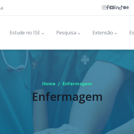
ia
Estude no ISE
Pesquisa
Extensão
Es
Home
/
Enfermagem
Enfermagem