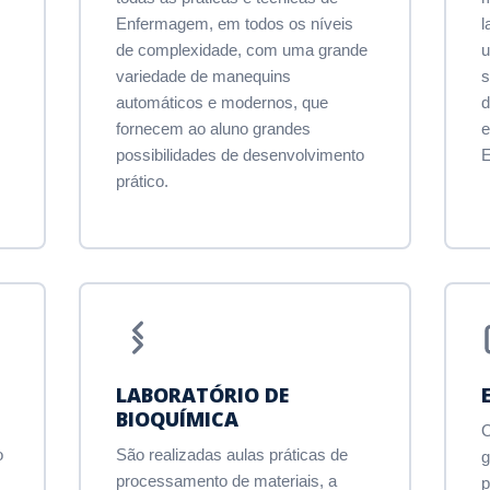
Enfermagem, em todos os níveis
l
de complexidade, com uma grande
u
variedade de manequins
s
automáticos e modernos, que
d
fornecem ao aluno grandes
e
possibilidades de desenvolvimento
E
prático.
LABORATÓRIO DE
BIOQUÍMICA
O
o
São realizadas aulas práticas de
processamento de materiais, a
p