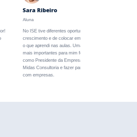
Sara Ribeiro
Marco N
Aluna
Aluno
No ISE tive diferentes oportunidades de
Antes de in
crescimento e de colocar em prática tudo
perdido em 
o que aprendi nas aulas. Uma das práticas
A universid
mais importantes para mim foi participar
network e a
como Presidente da Empresa Júnior
entrar no m
Midas Consultoria e fazer parte de projetos
com empresas.