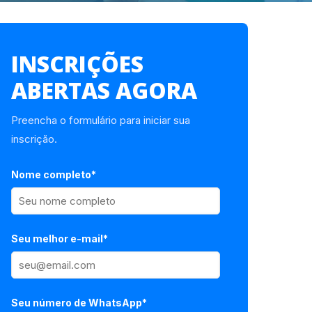
INSCRIÇÕES
ABERTAS AGORA
Preencha o formulário para iniciar sua
inscrição.
Nome completo*
Seu melhor e-mail*
Seu número de WhatsApp*