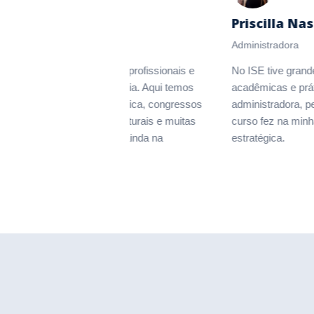
ayla Rodrigues
Priscilla Nasc
una
Administradora
 ISE posso contar com profissionais e
No ISE tive grandes e
a estrutura de excelência. Aqui temos
acadêmicas e prática
centivo à iniciação científica, congressos
administradora, perce
ternacionais, eventos culturais e muitas
curso fez na minha p
ortunidades de estágio ainda na
estratégica.
aduação.