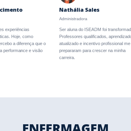
imento
Nathália Sales
Administradora
xperiências
Ser aluna do ISEADM foi transformador!
s. Hoje, como
Professores qualificados, aprendizado
bo a diferença que o
atualizado e incentivo profissional me
erformance e visão
prepararam para crescer na minha
carreira.
ENFERMAGEM